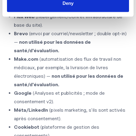
données et des garanties de transfert appropriées :
Deny
Flux Web
(hébergement/CDN et infrastructure de
base du site).
Brevo
(envoi par courriel/newsletter ; double opt-in)
—
non utilisé pour les données de
santé/d'évaluation.
Make.com
(automatisation des flux de travail non
médicaux, par exemple, la livraison de livres
électroniques) —
non utilisé pour les données de
santé/d'évaluation.
Google
(Analyses et publicités ; mode de
consentement v2).
Méta/LinkedIn
(pixels marketing, s'ils sont activés
après consentement).
Cookiebot
(plateforme de gestion des
consentements).