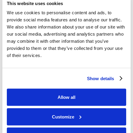
This website uses cookies
Bulletins et mises à jour pédagogiques
We use cookies to personalise content and ads, to
(facultatif) :
envoyé uniquement si vous vous
provide social media features and to analyse our traffic.
inscrivez ;
consentement
(retrait à tout moment).
We also share information about your use of our site with
Sécurité, amélioration des services, analyses de
our social media, advertising and analytics partners who
base :
intérêts légitimes (en équilibre avec vos
may combine it with other information that you’ve
droits).
provided to them or that they’ve collected from your use
Cookies, analyses, balises publicitaires :
of their services.
uniquement après l'enregistrement de vos choix via
Cookiebot ; les balises Google respectent
Mode de
Show details
consentement v2
.
3.4 Processeurs et transferts
Allow all
internationaux
Customize
Nous faisons appel à des prestataires de services de
confiance liés par des accords de traitement des