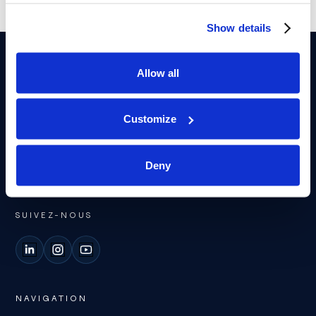
Show details
Dr Éric Allaire
Allow all
Diagnostic et traitement des troubles de l'érection fondés sur
des données scientifiques validées. Santé érectile vasculaire
Customize
et cardiovasculaire. Consultations en Suisse à la clinique
Genolier ou par visio sécurisée.
Clinique de Genolier
Deny
Route du Muids 3
1272 Genolier, Switzerland
SUIVEZ-NOUS
LinkedIn
Instagram
YouTube
NAVIGATION