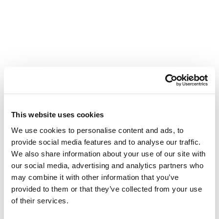
Lire l'article
Impuissance masculine et maladies cardiovascul
Impuissance masculine et maladies
cardiovasculaires : un signe d’alerte à ne pas
This website uses cookies
We use cookies to personalise content and ads, to
ignorer
provide social media features and to analyse our traffic.
Le Pr Eric Allaire explique pourquoi la dysfonction
érectile peut être un signe précoce de maladie
cardiovasculaire et comment une évaluation
We also share information about your use of our site with
our social media, advertising and analytics partners who
Dr Éric Allaire
6
min de lecture
vasculaire peut prévenir des complications graves.
may combine it with other information that you’ve
provided to them or that they’ve collected from your use
of their services.