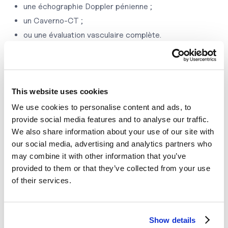
une échographie Doppler pénienne ;
un Caverno-CT ;
ou une évaluation vasculaire complète.
Ces examens permettent d’identifier plus précisément
les mécanismes responsables de la dysfonction érectile
et d’orienter vers les traitements les plus adaptés.
This website uses cookies
We use cookies to personalise content and ads, to
Lorsque les symptômes semblent davantage liés au
provide social media features and to analyse our traffic.
stress ou à l’anxiété, des approches psychologiques,
We also share information about your use of our site with
comportementales ou de gestion du stress peuvent
our social media, advertising and analytics partners who
may combine it with other information that you’ve
également être proposées.
provided to them or that they’ve collected from your use
Un test confidentiel et
of their services.
accessible en ligne
Show details
Le test est disponible en ligne et peut être réalisé de