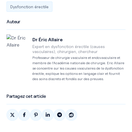
Dysfonction érectile
Auteur
Dr Éric Allaire
Expert en dysfonction érectile (causes
vasculaires), chirurgien, chercheur
Professeur de chirurgie vasculaire et endovasculaire et
membre de l'Académie nationale de chirurgie. Eric Allaire
se concentre sur les causes vasculaires de la dysfonction
érectile, explique les options en langage clair et fournit
des soins discrets et fondés sur des preuves.
Partagez cet article
Partager sur X
Partagez sur Facebook
Partagez sur Pinterest
Partagez sur Linkedin
Partager sur Telegram
Partagez sur Reddit