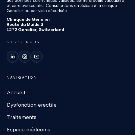
des données scientifiques validées. Santé érectile vasculaire
et cardiovasculaire. Consultations en Suisse à la clinique
Genolier ou par visio sécurisée.
Clinique de Genolier
Route du Muids 3
1272 Genolier, Switzerland
SUIVEZ-NOUS
LinkedIn
Instagram
YouTube
NAVIGATION
Accueil
Dysfonction erectile
Traitements
Espace médecins