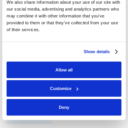
La présentation de mes recherches au Congrès français
We also share information about your use of our site with
a réaffirmé ma conviction : la dysfonction érectile n'est
our social media, advertising and analytics partners who
may combine it with other information that you’ve
pas une affection purement psychologique, mais
provided to them or that they’ve collected from your use
souvent
maladie vasculaire qui peut être traitée
.
of their services.
En partageant ces résultats, j'espère inspirer d'autres
médecins et donner aux patients la confiance
Show details
nécessaire pour rechercher le type de soins approprié.
Le chemin du rétablissement commence par la
Allow all
connaissance, la collaboration et la conviction que
l'amélioration est possible.
Customize
Catégories
Deny
Recherche médicale