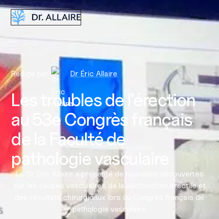
Dr Éric Allaire
Rédigé par
Dr Éric Allaire
Les troubles de l'érection
au 53e Congrès français
de la Faculté de
pathologie vasculaire
Le Dr Eric Allaire a présenté de nouvelles découvertes
sur les causes vasculaires de la dysfonction érectile et
des résultats chirurgicaux lors du Congrès français de
pathologie vasculaire.