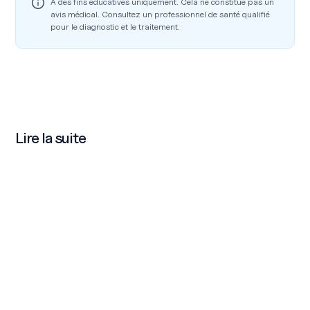
À des fins éducatives uniquement. Cela ne constitue pas un
avis médical. Consultez un professionnel de santé qualifié
pour le diagnostic et le traitement.
Lire la suite
Lire l'article
Les troubles de l'érection peuvent-ils annonce